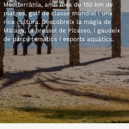
Mediterrània, amb més de 150 km de
platges, golf de classe mundial i una
rica cultura. Descobreix la màgia de
Màlaga, la bressol de Picasso, i gaudeix
de parcs temàtics i esports aquàtics.