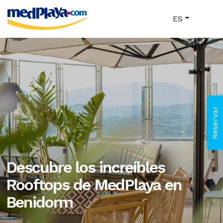
ES
Reservar
Descubre los increíbles
Rooftops de MedPlaya en
Benidorm